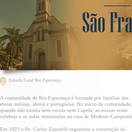
Estrada Geral Rio Esperança
A comunidade de Rio Esperança é formada por famílias das
etnias italiana, alemã e portuguesa. No inicio da comunidade,
quando não existia nem escola nem Capela, as missas eram
celebras e as aulas ministradas na casa de Modesto Campestri
Em 1923 o Pe. Carlos Zanotelli organizou a construção da