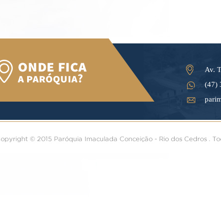
Av. T
(47)
pari