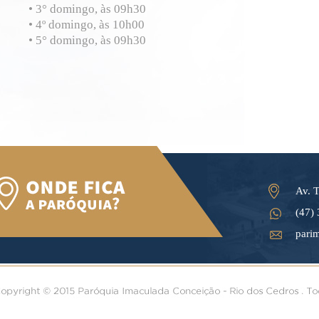
• 3° domingo, às 09h30
• 4º domingo, às 10h00
• 5° domingo, às 09h30
Av. T
(47)
pari