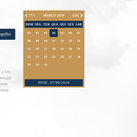
FEV
MARÇO 2026
ABR
DOM
SEG
TER
QUA
QUI
SEX
SAB
01
02
03
04
05
06
07
ngelho
08
09
10
11
12
13
14
15
16
17
18
19
20
21
22
23
24
25
26
27
28
29
30
31
a lei;
tenção
HOJE, 07/08/2026
 bem
entar