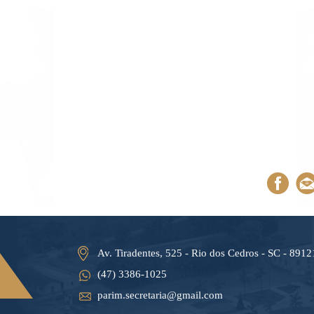
Av. Tiradentes, 525 - Rio dos Cedros - SC - 891
(47) 3386-1025
parim.secretaria@gmail.com