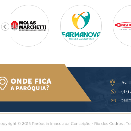
Av. T
(47)
pari