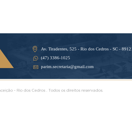
Av. Tiradentes, 525 - Rio dos Cedros - SC - 891
(47) 3386-1025
parim.secretaria@gmail.com