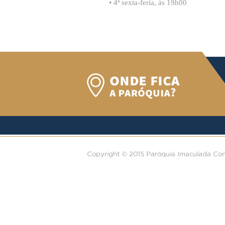
• 4ª sexta-feria, às 19h00